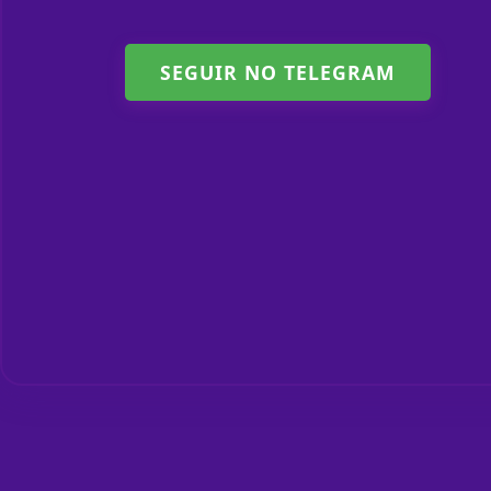
SEGUIR NO TELEGRAM