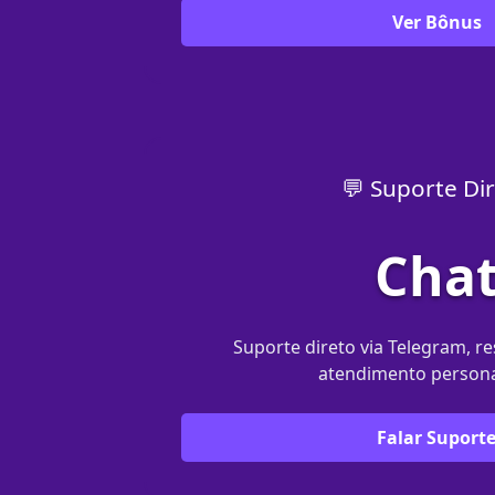
Ver Bônus
💬 Suporte Di
Cha
Suporte direto via Telegram, r
atendimento persona
Falar Suport