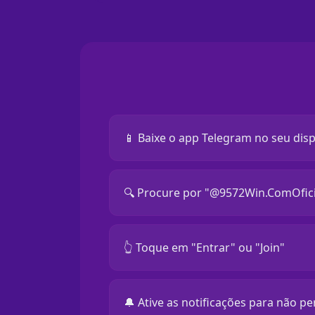
📱 Baixe o app Telegram no seu disp
🔍 Procure por "@9572Win.ComOfici
👆 Toque em "Entrar" ou "Join"
🔔 Ative as notificações para não p