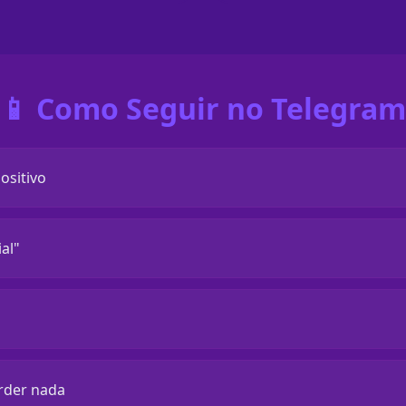
📱 Como Seguir no Telegram
ositivo
al"
erder nada