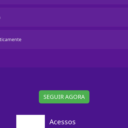
a
aticamente
SEGUIR AGORA
Acessos