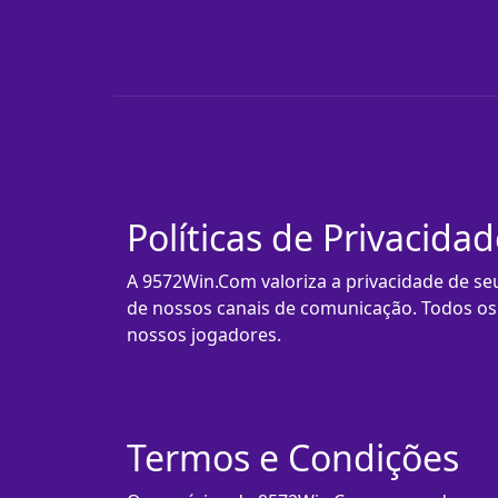
Políticas de Privacida
A 9572Win.Com valoriza a privacidade de s
de nossos canais de comunicação. Todos os 
nossos jogadores.
Termos e Condições