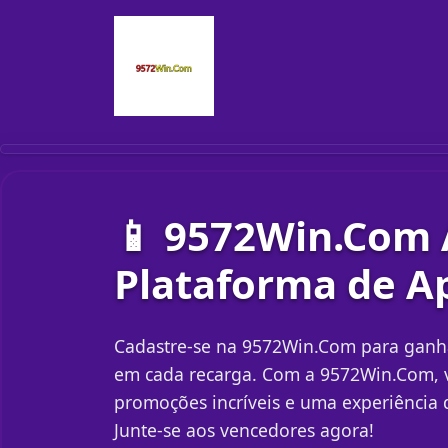
📱 9572Win.Com 
Plataforma de A
Cadastre-se na 9572Win.Com para ganh
em cada recarga. Com a 9572Win.Com, 
promoções incríveis e uma experiência d
Junte-se aos vencedores agora!