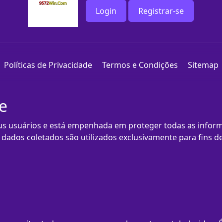
Login
Registrar-se
Políticas de Privacidade
Termos e Condições
Sitemap
de
eus usuários e está empenhada em proteger todas as infor
dados coletados são utilizados exclusivamente para fins d