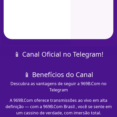
📱 Canal Oficial no Telegram!
📱 Benefícios do Canal
Descubra as vantagens de seguir a 969B.Com no
Telegram
A 969B.Com oferece transmissões ao vivo em alta
definição — com a 969B.Com Brasil , você se sente em
um cassino de verdade, com imersão total.