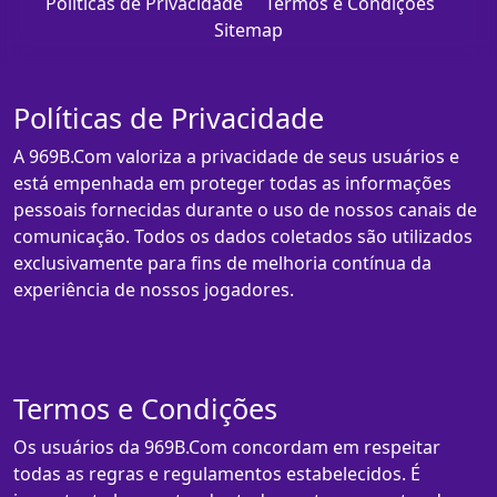
Políticas de Privacidade
Termos e Condições
Sitemap
Políticas de Privacidade
A 969B.Com valoriza a privacidade de seus usuários e
está empenhada em proteger todas as informações
pessoais fornecidas durante o uso de nossos canais de
comunicação. Todos os dados coletados são utilizados
exclusivamente para fins de melhoria contínua da
experiência de nossos jogadores.
Termos e Condições
Os usuários da 969B.Com concordam em respeitar
todas as regras e regulamentos estabelecidos. É