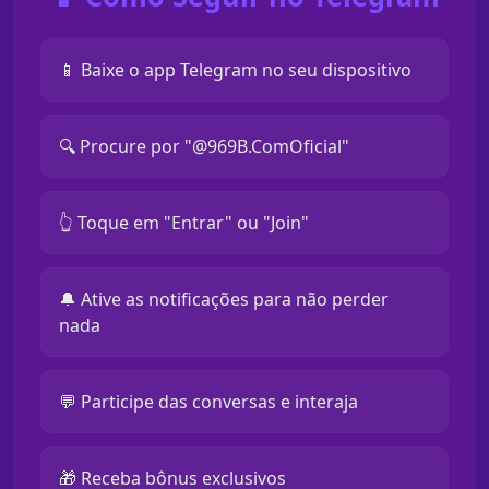
📱 Baixe o app Telegram no seu dispositivo
🔍 Procure por "@969B.ComOficial"
👆 Toque em "Entrar" ou "Join"
🔔 Ative as notificações para não perder
nada
💬 Participe das conversas e interaja
🎁 Receba bônus exclusivos