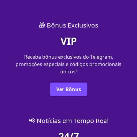
🎁 Bônus Exclusivos
VIP
Receba bônus exclusivos do Telegram,
promoções especiais e códigos promocionais
únicos!
Ver Bônus
📢 Notícias em Tempo Real
24/7