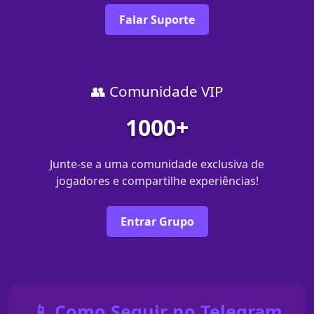
Falar Suporte
👥 Comunidade VIP
1000+
Junte-se a uma comunidade exclusiva de
jogadores e compartilhe experiências!
Entrar Grupo
📱 Como Seguir no Telegram